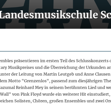
r Landesmusikschule S
embles präsentieren im ersten Teil des Schlusskonzerts
ary Musikpreises und die Überreichung der Urkunden an 
unter der Leitung von Martin Leutgeb und Anne Clausen,
er dem Motto "Grenzenlos", passend zum diesjährigen T
o dazumal Reinhard Mey in seinem berühmten Lied und w
Wall" von Pink Floyd wurde ein weiterer Hit einstudiert
reichen Solisten, Chören, großen Ensembles und zwei Orc