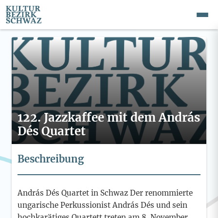
122. Jazzkaffee mit dem András
Dés Quartet
Beschreibung
András Dés Quartet in Schwaz Der renommierte
ungarische Perkussionist András Dés und sein
hochkarätiges Quartett treten am 8. November